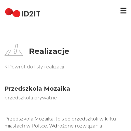
☰
STRONA
GŁÓWNA
REALIZACJE
Realizacje
HOSTING
DOMENY
< Powrót do listy realizacji
KONTAKT
[EN]
Przedszkola Mozaika
przedszkola prywatne
Przedszkola Mozaika, to sieć przedszkoli w kilku
miastach w Polsce. Wdrożone rozwiązania